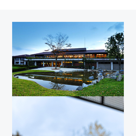
ベン
ベン
の
10
ト』
ト』
旅』
開催
（千
（千
関西
葉開
葉開
クラ
催）
催）
シッ
クG.
C /
太平
洋C
六甲
コー
ス