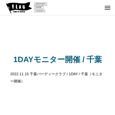
DAYイ
北海道
１泊２日
１DAYイ
１DAYイ
ベント
ゴルフの
ベント
ベント
【参
202
202
1DAYモニター開催 / 千葉
加者
旅
6.1
6.1
202
募
0.26
1.8
6.1
6
集】
2022.11.15 千葉バーディークラブ / 1DAY / 千葉（モニタ
『第
『第
0.0
2
FLA
ー開催）
50
51
6〜
G 北
回 F
回 F
『1
海道
LAG
LAG
泊2
鬼合
1DA
1DA
日ゴ
宿 2
Yイ
Yイ
ルフ
026.