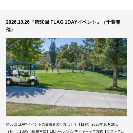
ン
ベン
ベン
の
10
』
ト』
ト』
旅』
開催
静
（千
（千
2026.10.26『第50回 FLAG 1DAYイベント』（千葉開
関西
開
葉開
葉開
催）
クラ
）
催）
催）
シッ
クG.
C /
太平
洋C
六甲
コー
ス
第50回 1DAYイベントの優勝者の行方は！？【日程】2026年10月26日
（月） / 1DAY【競技方式】18ホール / ハンディキャップ方式【ゲストプロ