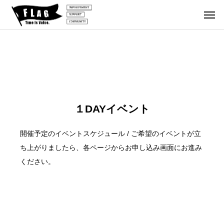
１DAYイ
北海道
１泊２日
１DAYイ
１DAYイ
ベント
ゴルフの
ベント
ベント
【参
2
202
202
１DAYイベント
加者
旅
6.1
6.1
202
募
0.26
1.8
開催予定のイベントスケジュール / ご希望のイベントが立
6.1
集】
第
『第
『第
ち上がりましたら、各ページからお申し込み画面にお進み
0.0
FLA
50
51
ください。
6〜
G 北
F
回 F
回 F
『1
海道
G
LAG
LAG
泊2
鬼合
A
1DA
1DA
日ゴ
宿 2
イ
Yイ
Yイ
ルフ
026.