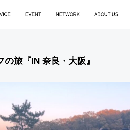
ゴルフの旅『IN 奈良・大阪』
VICE
EVENT
NETWORK
ABOUT US
１DAYイベント
2026.10.26『第50回
の旅『IN 奈良・大阪』
FLAG 1DAYイベン
平
ト』（千葉開催）