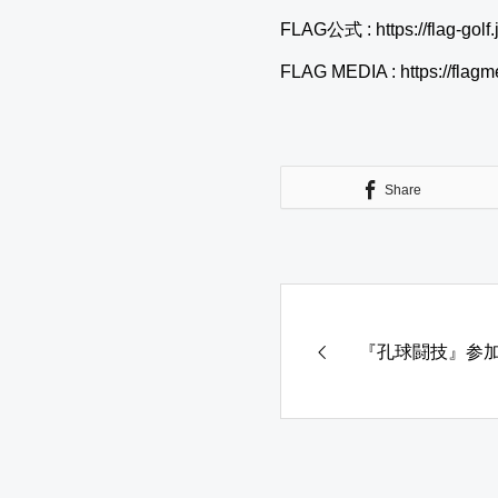
FLAG公式 : https://flag-golf.j
FLAG MEDIA : https://flagme
Share
『孔球闘技』参