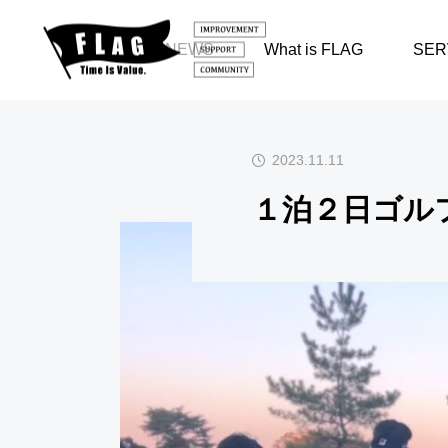
お知らせ
１泊２日
NEWS
What is FLAG
SER
１泊２日ゴルフの旅
2023.11.11
】FLAG
2026.10.06〜『1泊2

１泊２日ゴルフ
026.1
日ゴルフの旅』関西
クラシックG.C / 太
洋C六甲コース