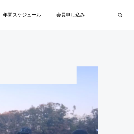
年間スケジュール
会員申し込み
１DAYイベント
2026.11.8『第51回 F

LAG 1DAYイベン
ト』（千葉開催）