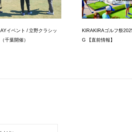
ト / 立野クラシッ
KIRAKIRAゴルフ祭2025 Presented
催）
G 【直前情報】
OPEN