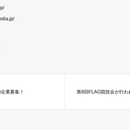
p/
dia.jp/
加企業募集！
第8回FLAG競技会が行