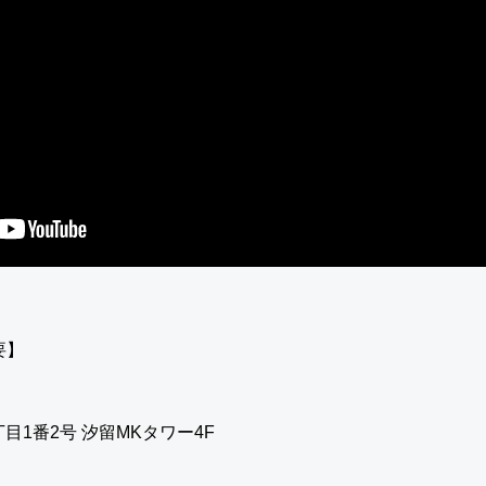
要】
丁目1番2号 汐留MKタワー4F