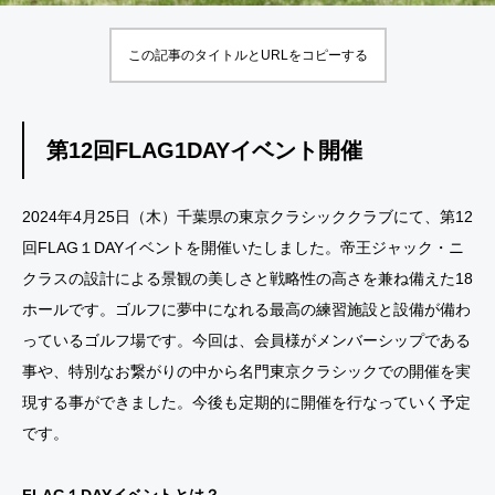
ベン
ベン
の
10
ト』
ト』
旅』
この記事のタイトルとURLをコピーする
開催
（千
（千
関西
葉開
葉開
クラ
催）
催）
シッ
第12回FLAG1DAYイベント開催
クG.
C
C /
/
2024年4月25日（木）千葉県の東京クラシッククラブにて、第12
太平
回FLAG１DAYイベントを開催いたしました。帝王ジャック・ニ
洋C
クラスの設計による景観の美しさと戦略性の高さを兼ね備えた18
六甲
ン
ホールです。ゴルフに夢中になれる最高の練習施設と設備が備わ
コー
っているゴルフ場です。今回は、会員様がメンバーシップである
ス
事や、特別なお繋がりの中から名門東京クラシックでの開催を実
現する事ができました。今後も定期的に開催を行なっていく予定
です。