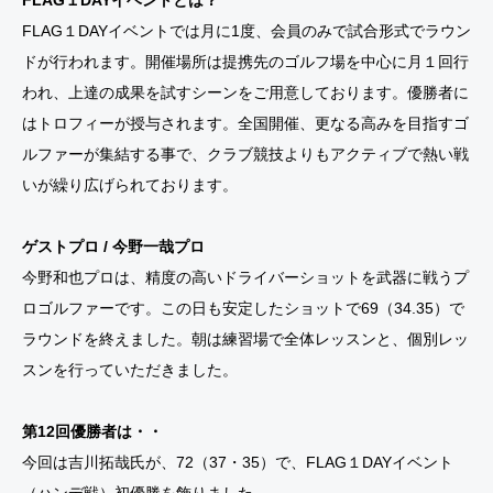
FLAG１DAYイベントとは？
FLAG１DAYイベントでは月に1度、会員のみで試合形式でラウン
ドが行われます。開催場所は提携先のゴルフ場を中心に月１回行
われ、上達の成果を試すシーンをご用意しております。優勝者に
はトロフィーが授与されます。全国開催、更なる高みを目指すゴ
ルファーが集結する事で、クラブ競技よりもアクティブで熱い戦
いが繰り広げられております。
ゲストプロ / 今野一哉プロ
今野和也プロは、精度の高いドライバーショットを武器に戦うプ
ロゴルファーです。この日も安定したショットで69（34.35）で
ラウンドを終えました。朝は練習場で全体レッスンと、個別レッ
スンを行っていただきました。
第12回優勝者は・・
今回は吉川拓哉氏が、72（37・35）で、FLAG１DAYイベント