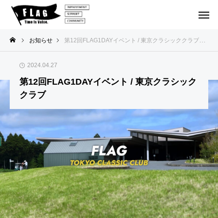
お知らせ
第12回FLAG1DAYイベント / 東京クラシッククラブ
2024.04.27
DAYイ
北海道
１泊２日
１DAYイ
１DAYイ
第12回FLAG1DAYイベント / 東京クラシック
ベント
ゴルフの
ベント
ベント
クラブ
【参
202
202
加者
旅
6.1
6.1
202
2
募
0.26
1.8
6.1
6
集】
『第
『第
0.0
2
FLA
50
51
6〜
G 北
回 F
回 F
『1
海道
LAG
LAG
泊2
鬼合
1DA
1DA
日ゴ
宿 2
Yイ
Yイ
ルフ
026.