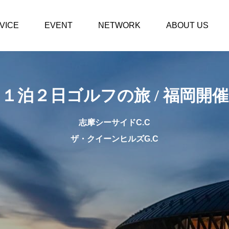
VICE
EVENT
NETWORK
ABOUT US
１泊２日ゴルフの旅
１泊２日ゴルフの旅 / 福岡開催
2026.10.06〜『1泊2
日ゴルフの旅』関西
志摩シーサイドC.C
井
クラシックG.C / 太平
ザ・クイーンヒルズG.C
洋C六甲コース