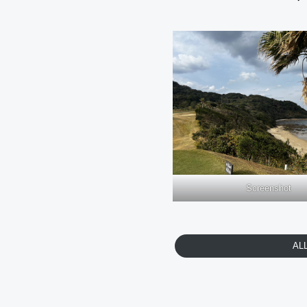
Screenshot
AL