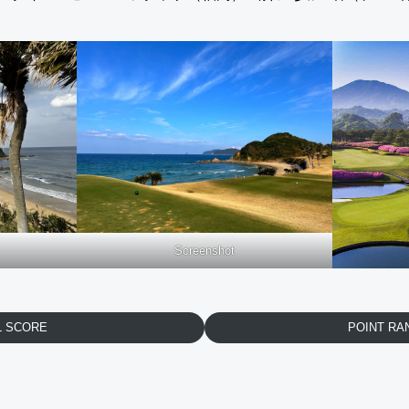
Screenshot
L SCORE
POINT RA