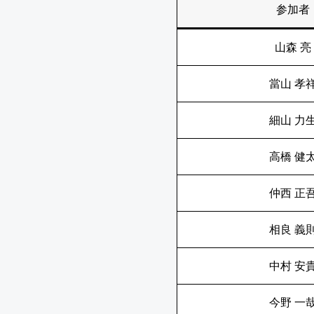
参加者
山森 亮
當山 孝
細山 力
高橋 健
仲西 正
相良 義
中村 安
今野 一