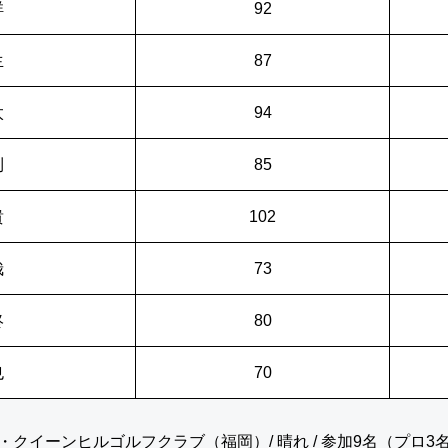
祥
92
生
87
太
94
則
85
貴
102
哉
73
柊
80
也
70
・クイーンヒルゴルフクラブ（福岡）/ 晴れ / 参加9名（プロ3