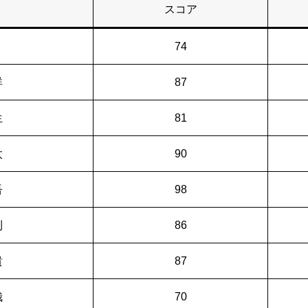
スコア
74
祥
87
生
81
太
90
吾
98
則
86
貴
87
哉
70