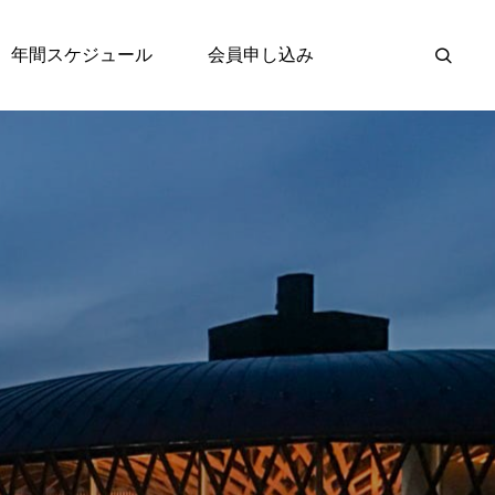
年間スケジュール
会員申し込み
１DAYイベント
2026.10.26『第50回

FLAG 1DAYイベン
ト』（千葉開催）