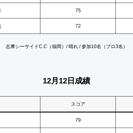
柊
75
也
72
志摩シーサイドC.C（福岡）/ 晴れ / 参加10名（プロ3名）
12月12日成績
スコア
79