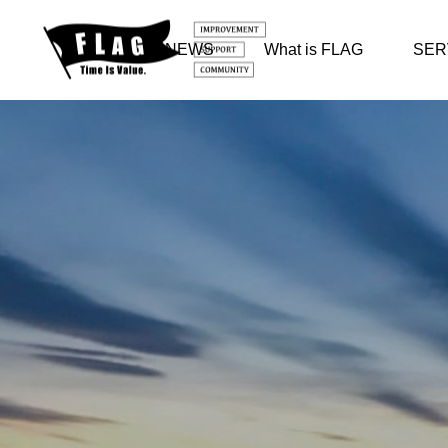
NEWS
What is FLAG
SER
１泊２日ゴルフの旅
】FLAG
2026.08.04〜『1泊2

026.1
日ゴルフの旅』三井
の森軽井沢C.C / 軽
沢72G