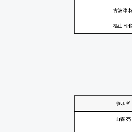
古波津 
福山 朝
参加者
山森 亮