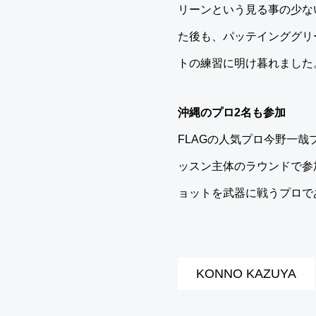
リーンという見る事の少な
た後も、パッテインググリ
トの練習に明け暮れました
沖縄のプロ2名も参加
FLAGの人気プロ今野一
ッスン主体のラウンドで参
ョットを武器に戦うプロで
F
U
J
KONNO KAZUYA
I
S
H