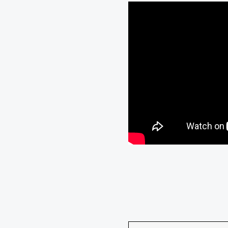
I
R
O
K
E
N
T
A
R
O