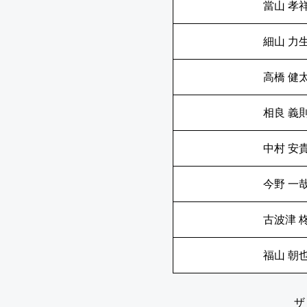
當山 孝
細山 力
高橋 健
相良 義
中村 安
今野 一
古波津 
福山 朝
ザ