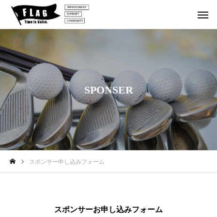
DAYイ
北海道
１泊２日
１DAYイ
１DAYイ
SPONSER
ベント
ゴルフの
ベント
ベント
【参
202
202
加者
旅
6.1
6.1
202
募
0.26
1.8
6.1
6
集】
『第
『第
0.0
2
FLA
50
51
6〜
G 北
スポンサー申し込みフォーム
回 F
回 F
『1
海道
LAG
LAG
泊2
鬼合
1DA
1DA
日ゴ
宿 2
スポンサーお申し込みフォーム
Yイ
Yイ
ルフ
026.