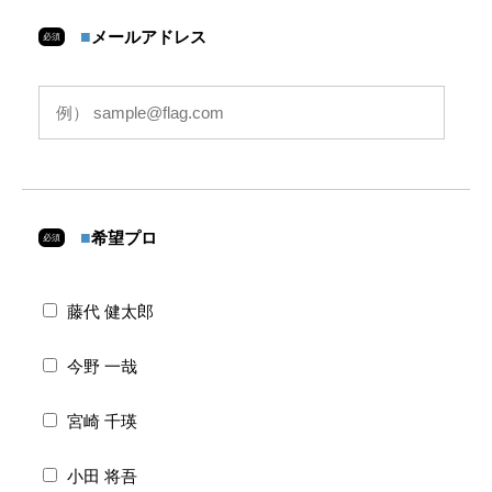
■
メールアドレス
必須
■
希望プロ
必須
藤代 健太郎
今野 一哉
宮崎 千瑛
小田 将吾