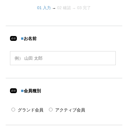
ベン
ベン
の
10
01 入力
→
02 確認 → 03 完了
ト』
ト』
旅』
開催
（千
（千
関西
葉開
葉開
クラ
催）
催）
シッ
■
お名前
必須
クG.
C /
/
太平
洋C
六甲
コー
■
会員種別
必須
ス
グランド会員
アクティブ会員