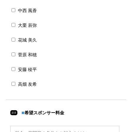
中西 風香
大栗 辰弥
花城 美久
菅原 和穂
安藤 稜平
高畑 友希
■
希望スポンサー料金
必須