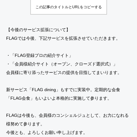
ベン
ベン
の
この記事のタイトルとURLをコピーする
10
ト』
ト』
旅』
開催
（千
（千
関西
葉開
葉開
【今後のサービス拡張について】
クラ
催）
催）
FLAGでは今後、下記サービスを拡張させていただきます。
シッ
クG.
・「FLAG登録プロの紹介サイト」
C /
・「会員様紹介サイト（オープン、クローズド選択式）」
太平
会員様に寄り添ったサービスの提供を目指してまいります。
洋C
六甲
新サービス「FLAG dining」もすでに実装中。定期的な会食
コー
「FLAG会食」もいよいよ本格的に実施して参ります。
ス
FLAGは今後も、会員様のコンシェルジュとして、お力になれる
様努めて参ります。
今後とも、よろしくお願い申し上げます。