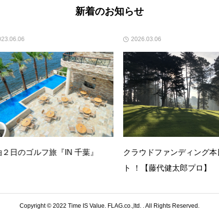
新着のお知らせ
2026.03.06
2023
IN 千葉』
クラウドファンディング本日スター
１泊
ト ！【藤代健太郎プロ】
会員申込
FLAG YouTube
各種お問いわせ
Copyright © 2022 Time IS Value. FLAG.co.,ltd. . All Rights Reserved.