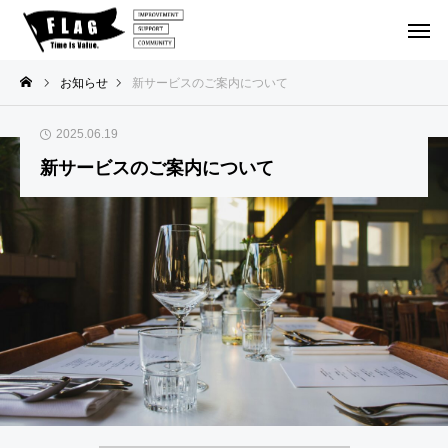
お知らせ
新サービスのご案内について
2025.06.19
１DAYイ
北海道
１泊２日
１DAYイ
１DAYイ
新サービスのご案内について
ベント
ゴルフの
ベント
ベント
【参
202
202
加者
旅
6.1
6.1
202
募
0.26
1.8
6.1
集】
『第
『第
0.0
FLA
50
51
6〜
G 北
回 F
回 F
『1
海道
LAG
LAG
泊2
鬼合
1DA
1DA
日ゴ
宿 2
Yイ
Yイ
ルフ
026.