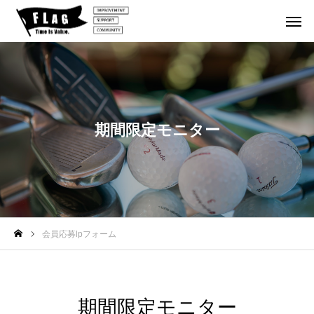
泊２日
１DAYイ
北海道
１泊２日
１DAYイ
期間限定モニター
ルフの
ベント
ゴルフの
ベント
【参
202
202
2
加者
旅
旅
6.1
6.1
6
202
募
2.8
0.26
1
6.1
集】
『第
『第
0.0
FLA
52
50
5
6〜
会員応募lpフォーム
G 北
回 F
回 F
回
『1
海道
LAG
LAG
L
泊2
鬼合
1DA
1DA
1
日ゴ
宿 2
期間限定モニター
Yイ
Yイ
ルフ
026.