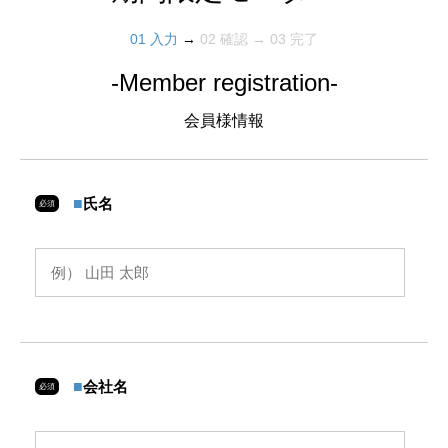
ベン
ベン
の
10
01 入力
→
02 確認 → 03 完了
ト』
ト』
旅』
開催
（静
（千
関西
-Member registration-
岡開
葉開
クラ
会員様情報
催）
催）
シッ
クG.
C /
■
氏名
必須
太平
洋C
六甲
コー
ス
■
会社名
必須