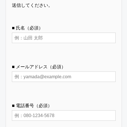
ベン
ベン
ベ
送信してください。
の
10
ト』
ト』
ト
旅』
開催
（静
（千
（
関西
岡開
葉開
葉
■ 氏名（必須）
クラ
催）
催）
催
シッ
クG.
C /
太平
■ メールアドレス（必須）
洋C
六甲
コー
ス
■ 電話番号（必須）