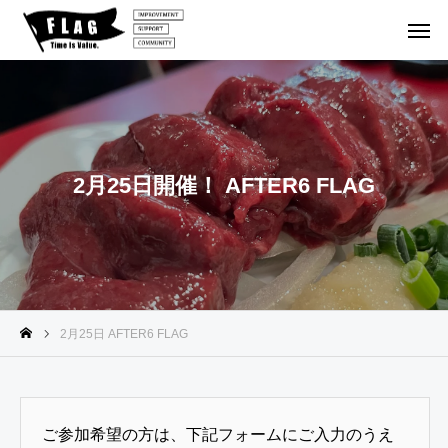
２日
１DAYイ
北海道
１泊２日
１DAYイ
2月25日開催！ AFTER6 FLAG
フの
ベント
ゴルフの
ベント
【参
202
202
20
加者
旅
6.1
6.1
6.1
202
募
2.8
0.26
1.8
6.1
集】
『第
『第
『
0.0
FLA
52
50
51
6〜
2月25日 AFTER6 FLAG
G 北
回 F
回 F
回 
『1
海道
LAG
LAG
LA
泊2
鬼合
1DA
1DA
1D
日ゴ
宿 2
Yイ
Yイ
Y
ご参加希望の方は、下記フォームにご入力のうえ
ルフ
026.